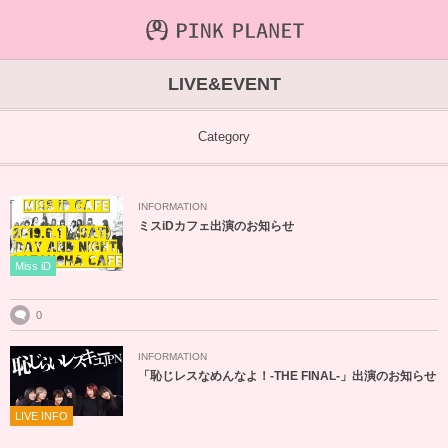
INFORMATION
ABOUT
VIDEO
LIVE&EVENT
ICHIJO AOI
Farout
NEWS&TOPIC
Category
PINK PLANET
STREAMING
INFORMATION
HAJIRAI RESCUE JPN
CONTENTS
ミスiDカフェ出演のお知らせ
MAINTENANCE
Miss iD
0
INFORMATION
「恥じレスなめんなよ！-THE FINAL-」出演のお知らせ
LIVE INFO