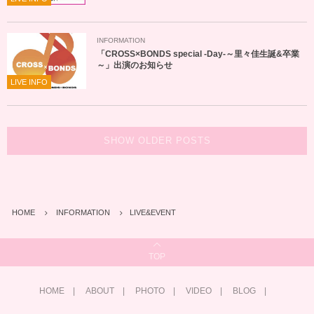
INFORMATION
「CROSS×BONDS special -Day-～里々佳生誕&卒業
～」出演のお知らせ
LIVE INFO
SHOW OLDER POSTS
HOME
INFORMATION
LIVE&EVENT
TOP
HOME
ABOUT
PHOTO
VIDEO
BLOG