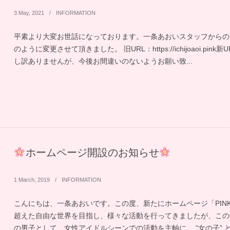
3
May
,
2021
INFORMATION
平素より大変お世話になっております。一条あおいスタッフからの
のように変更させて頂きました。 旧URL：https://ichijoaoi.pink新UR
し訳ありませんが、今後お間違いのないようお願い致...
ホームページ開設のお知らせ
1
March
,
2019
INFORMATION
こんにちは、一条あおいです。この度、新たにホームページ「PINK 
超えた自由な世界を目指し、様々な活動を行ってきましたが、この
の男子として、女性アイドルシーンでの活動を主軸に、 ”女の子” と “