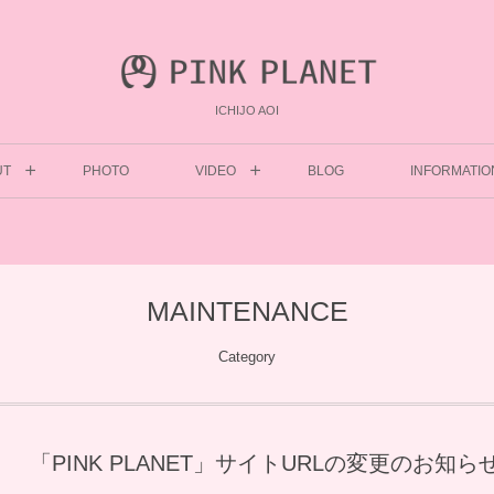
ICHIJO AOI
UT
PHOTO
VIDEO
BLOG
INFORMATIO
MAINTENANCE
Category
「PINK PLANET」サイトURLの変更のお知ら