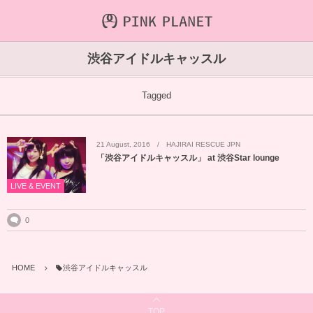
INFORMATION
ABOUT
VIDEO
渋谷アイドルキャッスル
ICHIJO AOI
Farout
NEWS&TOPIC
Tagged
PINK PLANET
STREAMING
21
August
,
2016
HAJIRAI RESCUE JPN
HAJIRAI RESCUE JPN
CONTENTS
「渋谷アイドルキャッスル」 at 渋谷Star lounge
MAINTENANCE
LIVE & EVENT
0
HOME
渋谷アイドルキャッスル
TOP