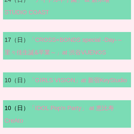
STUDIO COAST
17（日）
「CROSS×BONDS special -Day-～
里々佳生誕&卒業～」at 渋谷VUENOS
10（日）
「GIRLS VISION」at 新宿KeyStudio
10（日）
「IDOL Pop’n Party」 at 恵比寿
CreAto