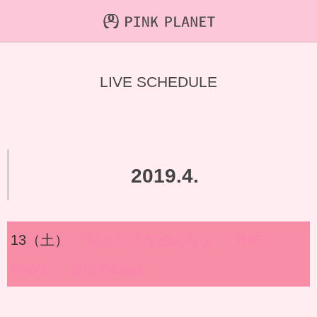
INFORMATION
ABOUT
VIDEO
LIVE SCHEDULE
ICHIJO AOI
Farout
NEWS&TOPIC
PINK PLANET
STREAMING
HAJIRAI RESCUE JPN
CONTENTS
2019.4.
MAINTENANCE
13（土）
「恥じレスなめんなよ！-THE
FINAL-」＠渋谷Glad