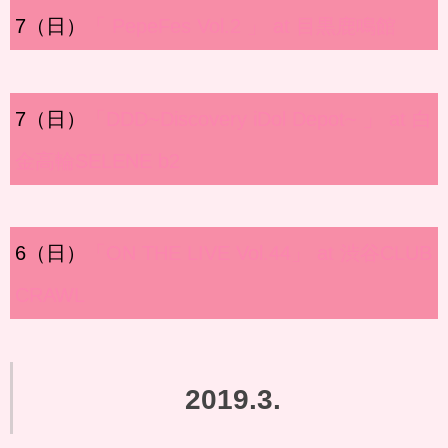
7（日）
「 PepeFes Vol.2 」 at 目黒鹿鳴館
7（日）
「DDD~Discovery iDol Depot~ 」 at 白
金高輪SELENE b2
6（日）
「ON THE LIVE Vol.44」 at 渋谷CLUB
CRAWL
2019.3.