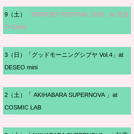
9（土）
「IDORISE!! FESTIVAL 2019」at 渋谷
O-Crest
3（日）「グッドモーニングシブヤ Vol.4」at
DESEO mini
2（土）「 AKIHABARA SUPERNOVA 」at
COSMIC LAB