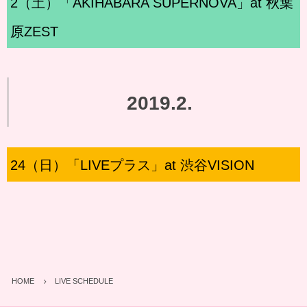
2（土）「AKIHABARA SUPERNOVA」at 秋葉
原ZEST
2019.2.
24（日）「LIVEプラス」at 渋谷VISION
HOME
LIVE SCHEDULE