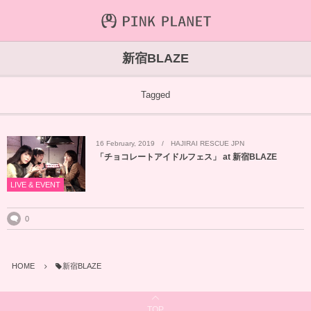
INFORMATION
ABOUT
VIDEO
新宿BLAZE
ICHIJO AOI
Farout
NEWS&TOPIC
Tagged
PINK PLANET
STREAMING
16
February
,
2019
HAJIRAI RESCUE JPN
HAJIRAI RESCUE JPN
CONTENTS
「チョコレートアイドルフェス」 at 新宿BLAZE
MAINTENANCE
LIVE & EVENT
0
HOME
新宿BLAZE
TOP