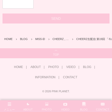
HOME
BLOG
MISS iD
CHEERZ , …
CHEERZ生配信 第19回 
TOP
HOME
ABOUT
PHOTO
VIDEO
BLOG
INFORMATION
CONTACT
©
2026
PINK PLANET
.
メニュー
ABOUT
PHOTO
VIDEO
BLOG
CONTACT