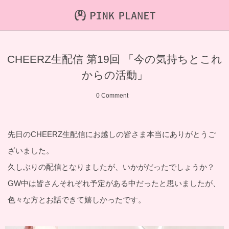
INFORMATION
ABOUT
VIDEO
CHEERZ生配信 第19回 「今の気持ちとこれ
ICHIJO AOI
Farout
NEWS&TOPIC
からの活動」
PINK PLANET
STREAMING
0 Comment
HAJIRAI RESCUE JPN
CONTENTS
先日のCHEERZ生配信にお越しの皆さま本当にありがとうご
MAINTENANCE
ざいました。
久しぶりの配信となりましたが、いかがだったでしょうか？
GW中は皆さんそれぞれ予定がある中だったと思いましたが、
色々な方とお話できて嬉しかったです。