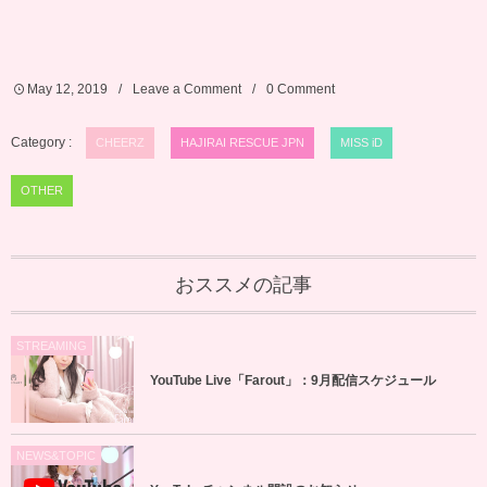
May
12
,
2019
Leave a Comment
0 Comment
Category :
CHEERZ
HAJIRAI RESCUE JPN
MISS iD
OTHER
おススメの記事
STREAMING
YouTube Live「Farout」：9月配信スケジュール
NEWS&TOPIC