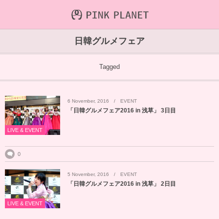
INFORMATION
ABOUT
VIDEO
日韓グルメフェア
ICHIJO AOI
Farout
NEWS&TOPIC
Tagged
PINK PLANET
STREAMING
6
November
,
2016
EVENT
HAJIRAI RESCUE JPN
CONTENTS
「日韓グルメフェア2016 in 浅草」 3日目
MAINTENANCE
LIVE & EVENT
0
5
November
,
2016
EVENT
「日韓グルメフェア2016 in 浅草」 2日目
LIVE & EVENT