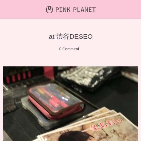
INFORMATION
ABOUT
VIDEO
at 渋谷DESEO
ICHIJO AOI
Farout
NEWS&TOPIC
0 Comment
PINK PLANET
STREAMING
HAJIRAI RESCUE JPN
CONTENTS
MAINTENANCE