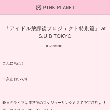
INFORMATION
ABOUT
VIDEO
「アイドル放課後プロジェクト特別篇」 at
ICHIJO AOI
Farout
NEWS&TOPIC
S.U.B TOKYO
PINK PLANET
STREAMING
0 Comment
HAJIRAI RESCUE JPN
CONTENTS
こんにちは！
MAINTENANCE
一条あおいです！
昨日のライブは運営側のスケジューリングミスで予定時刻より