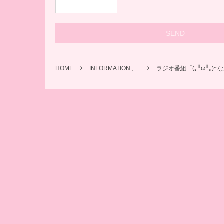
HOME
INFORMATION , …
ラジオ番組「(｡╹ω╹｡)