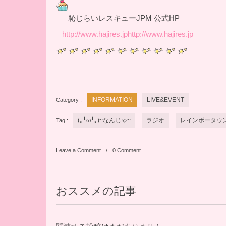
恥じらいレスキューJPM 公式HP
http://www.hajires.jp
http://www.hajires.jp
Category :
INFORMATION
LIVE&EVENT
Tag :
(｡╹ω╹｡)~なんじゃ~
ラジオ
レインボータウン
Leave a Comment
0 Comment
おススメの記事