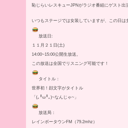
恥じらいレスキューJPNがラジオ番組にゲスト出
いつもステージでは女装していますが、この日は
放送日:
１１月２１日(土)
14:00~15:00公開生放送。
この放送は全国でリスニング可能です！
タイトル：
世界初！顔文字がタイトル
「(｡╹ω╹｡)~なんじゃ~」
放送局：
レインボータウンFM（79.2mhz）