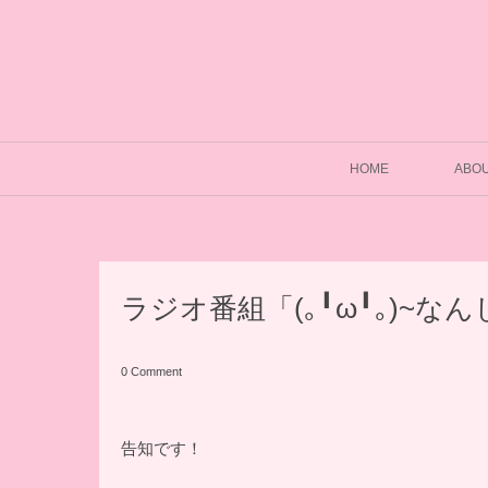
HOME
ABO
ラジオ番組「(｡╹ω╹｡)~な
0 Comment
告知です！