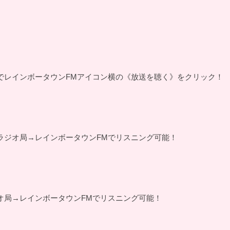
でレインボータウンFMアイコン横の《放送を聴く》をクリック！
ラジオ局→レインボータウンFMでリスニング可能！
オ局→レインボータウンFMでリスニング可能！