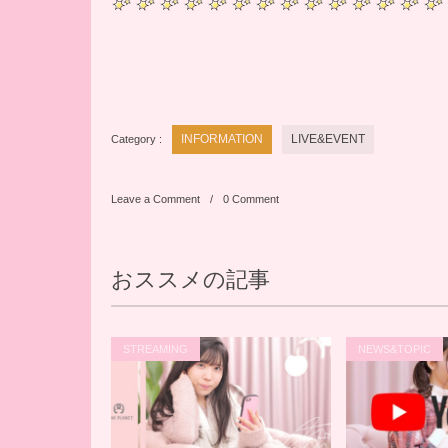
Category :
INFORMATION
LIVE&EVENT
Leave a Comment
0 Comment
おススメの記事
STREAMING
NEWS&TOPIC