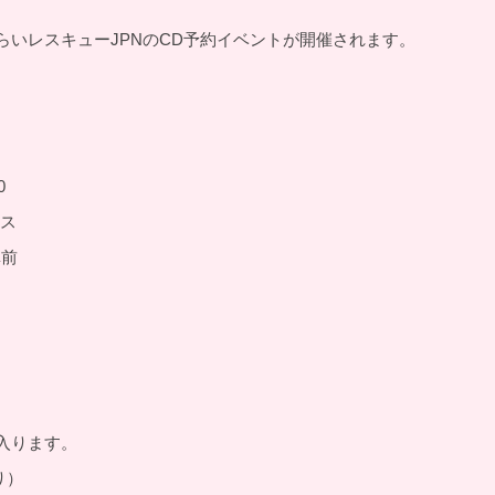
らいレスキューJPNのCD予約イベントが開催されます。
0
ース
扉前
入ります。
り）