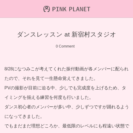
INFORMATION
ABOUT
VIDEO
ダンスレッスン at 新宿村スタジオ
ICHIJO AOI
Farout
NEWS&TOPIC
0 Comment
PINK PLANET
STREAMING
HAJIRAI RESCUE JPN
CONTENTS
8/28になつみこが考えてくれた振付動画が各メンバーに配られ
たので、それを見て一生懸命覚えてきました。
MAINTENANCE
PVの撮影が目前に迫る中、少しでも完成度を上げるため、タ
イミングを揃える練習を何度も行いました。
ダンス初心者のメンバーが多い中、少しずつですが踊れるよう
になってきました。
でもまだまだ理想どころか、最低限のレベルにも程遠い状態で