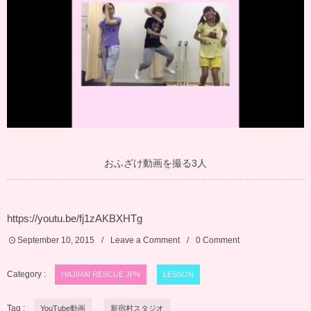
おふざけ動画を撮る3人
https://youtu.be/fj1zAKBXHTg
September
10
,
2015
Leave a Comment
0 Comment
Category :
HAJIRAI RESCUE JPN
LESSON
Tag :
YouTube動画
新宿村スタジオ