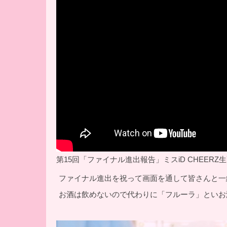
第15回「ファイナル進出報告」ミスiD CHEERZ生配信
ファイナル進出を祝って画面を通して皆さんと一
お酒は飲めないので代わりに「フルーラ」といお